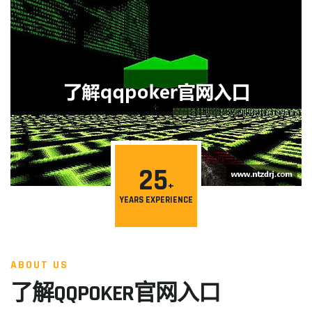
25
YEARS EXPERIENCE
ABOUT US
了解QQPOKER官网入口