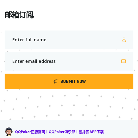
邮箱订阅.
SUBMIT NOW