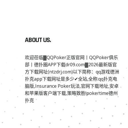
ABOUT US.
欢迎莅临▓QQPoker正版官网丨QQPoker俱乐
部丨德扑圈APP下载dr09.com▓2026最新版官
方下载网址(ntzdrj.com)以下简称：qq游戏德洲
扑克app下载网址是多少✔全站,全称:qq扑克电
脑版,Insurance Poker玩法,官网下载地址,安卓
和苹果版客户端下载,策略致胜!pokertime德州
扑克