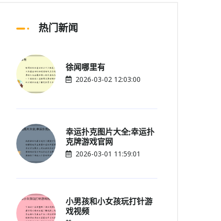
热门新闻
徐闻哪里有
2026-03-02 12:03:00
幸运扑克图片大全;幸运扑
克牌游戏官网
2026-03-01 11:59:01
小男孩和小女孩玩打针游
戏视频