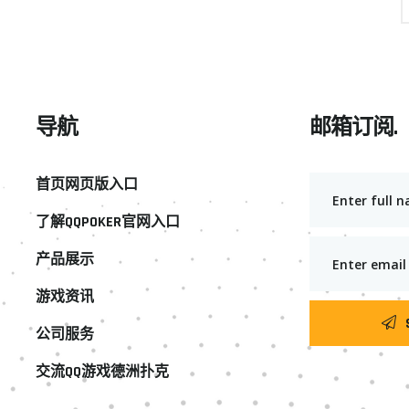
导航
邮箱订阅.
首页网页版入口
了解QQPOKER官网入口
产品展示
游戏资讯
公司服务
交流QQ游戏德洲扑克