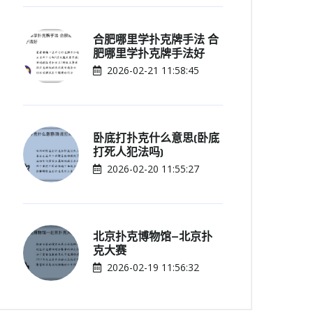
合肥哪里学扑克牌手法 合
肥哪里学扑克牌手法好
2026-02-21 11:58:45
卧底打扑克什么意思(卧底
打死人犯法吗)
2026-02-20 11:55:27
北京扑克博物馆—北京扑
克大赛
2026-02-19 11:56:32