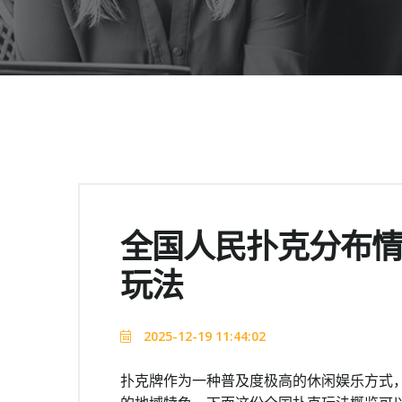
全国人民扑克分布
玩法
2025-12-19 11:44:02
扑克牌作为一种普及度极高的休闲娱乐方式