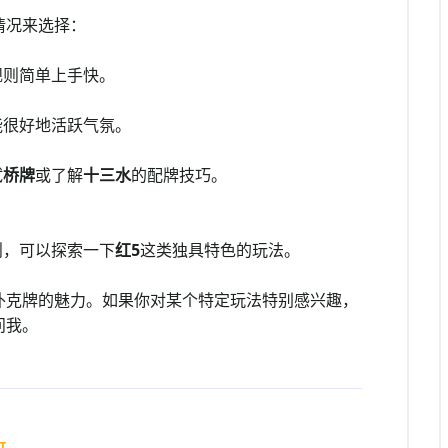
情况来选择：
规则简单上手快。
能很好地活跃气氛。
试
桥牌
或了解
十三水
的配牌技巧。
则，可以探索一下
红5
这类独具特色的玩法。
扑克牌的魅力。如果你对某个特定玩法特别感兴趣，
问我。
T