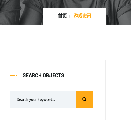
首页
游戏资讯
SEARCH OBJECTS