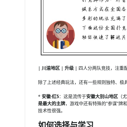
|
川渝地区
|
升级
| 四人分两队竞技，注重
除了上述经典玩法，还有一些规则独特、极
*
安徽·红5
：这是流传于
安徽大别山地区
（尤
是最大的主牌
，游戏中还有特殊的"参谋"牌
技术性很强。
如何选择与学习