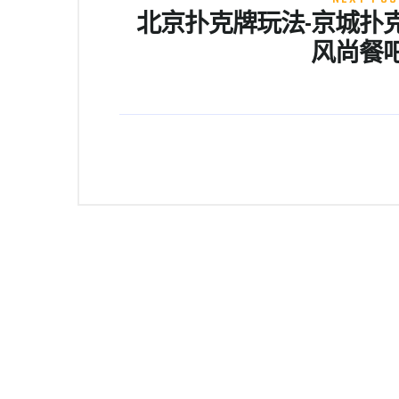
北京扑克牌玩法-京城扑
风尚餐