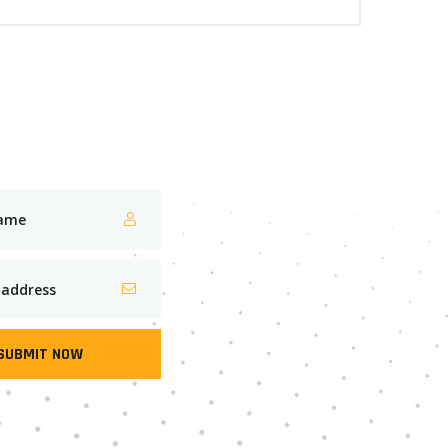
SUBMIT NOW