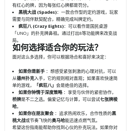
有红心的牌，因为每张红心牌都是罚分。
黑桃大战 (Spades)
：一款合作型的定约游戏，玩家
需要与同伴默契配合，精确完成叫牌定约。
疯狂八 (Crazy Eights)
：可以看作是国民桌游
「UNO」的扑克牌鼻祖。通过打出8等功能牌来改变战
局。
如何选择适合你的玩法？
面对这么多选择，你可以根据场合和喜好来决定：
如果你是新手
：想感受紧张刺激的心理对抗，可以
从
德州扑克
入手，它的规则相对直观；如果喜欢快速简
单的游戏，
「疯狂八」
会是绝佳的选择。
如果你钟情于深度策略
：享受与伙伴的紧密协作，
桥牌
是不二之选。偏爱记忆与计算，可以尝试
七张牌梭
哈
。
如果你在朋友聚会
：追求热闹欢乐，合作性质的
黑
桃大战
或节奏飞快的
奥马哈
能迅速点燃气氛。
希望这份指南能帮助你找到心仪的扑克玩法。如果你对