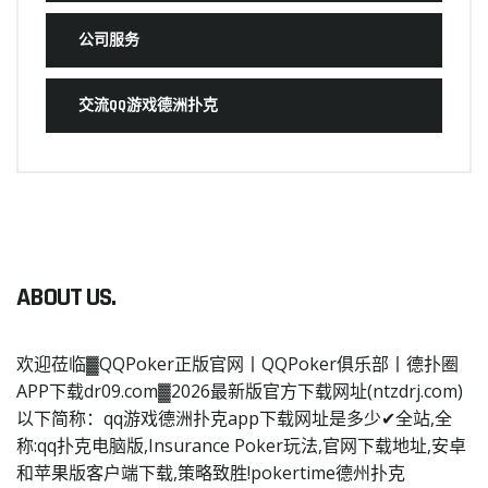
公司服务
交流QQ游戏德洲扑克
ABOUT US.
欢迎莅临▓QQPoker正版官网丨QQPoker俱乐部丨德扑圈
APP下载dr09.com▓2026最新版官方下载网址(ntzdrj.com)
以下简称：qq游戏德洲扑克app下载网址是多少✔全站,全
称:qq扑克电脑版,Insurance Poker玩法,官网下载地址,安卓
和苹果版客户端下载,策略致胜!pokertime德州扑克