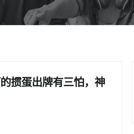
打的掼蛋出牌有三怕，神