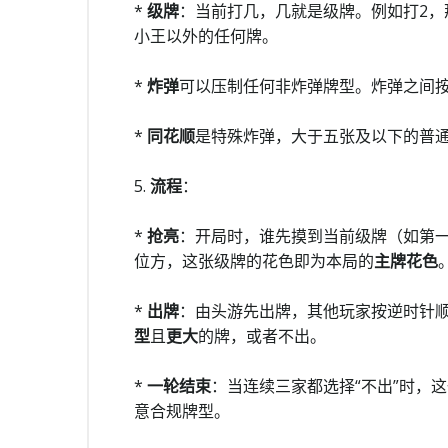
*
级牌
：当前打几，几就是级牌。例如打2，
小王以外的任何牌。
*
炸弹
可以压制任何非炸弹牌型。炸弹之间
*
同花顺
是特殊炸弹，大于五张及以下的普
5.
流程
：
*
抢亮
：开局时，谁先摸到当前级牌（如第一
位方，这张级牌的花色即为本局的
主牌花色
*
出牌
：由头游先出牌，其他玩家按逆时针
型
且
更大
的牌，或者不出。
*
一轮结束
：当连续三家都选择“不出”时，
意合规牌型。