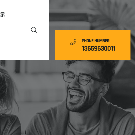
展示
PHONE NUMBER
13659630011