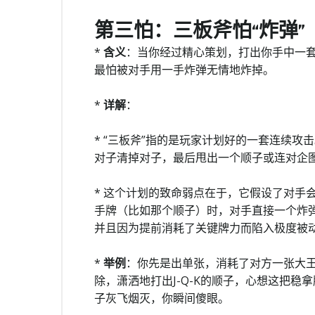
第三怕：三板斧怕“炸弹”
*
含义
：当你经过精心策划，打出你手中一套
最怕被对手用一手炸弹无情地炸掉。
*
详解
：
* “三板斧”指的是玩家计划好的一套连续
对子清掉对子，最后甩出一个顺子或连对企
* 这个计划的致命弱点在于，它假设了对手
手牌（比如那个顺子）时，对手直接一个炸
并且因为提前消耗了关键牌力而陷入极度被
*
举例
：你先是出单张，消耗了对方一张大王
除，潇洒地打出J-Q-K的顺子，心想这把稳
子灰飞烟灭，你瞬间傻眼。