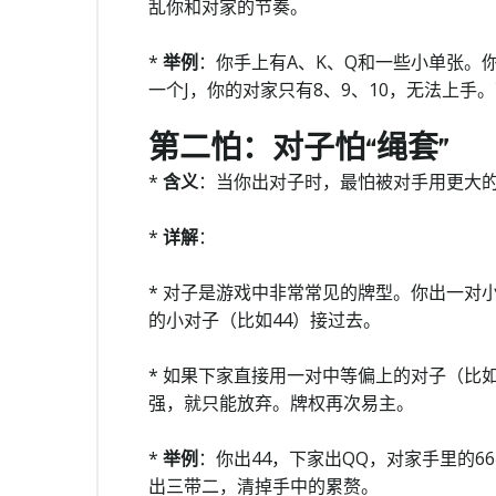
乱你和对家的节奏。
*
举例
：你手上有A、K、Q和一些小单张。
一个J，你的对家只有8、9、10，无法上
第二怕：对子怕“绳套”
*
含义
：当你出对子时，最怕被对手用更大的
*
详解
：
* 对子是游戏中非常常见的牌型。你出一对小
的小对子（比如44）接过去。
* 如果下家直接用一对中等偏上的对子（比
强，就只能放弃。牌权再次易主。
*
举例
：你出44，下家出QQ，对家手里的
出三带二，清掉手中的累赘。