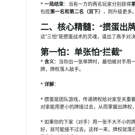
*
一局结束
：当有一方的两名玩家分别获得
包揽
第一名和第二名（双下）
，则升级更多
二、核心精髓：“掼蛋出牌
这“三怕”是掼蛋战术的灵魂，道出了高手对
第一怕：单张怕“拦截”
*
含义
：当你出一张单牌时，最怕被对手用一
牌，牌权落入敌手。
*
详解
：
* 掼蛋是团队游戏，传递牌权给对家至关重
对家能用更小的牌接过去，从而掌握出牌权
* 如果你的下家（对手）用一张不大不小的
好，就可能接不过去。这样一来，牌权就落