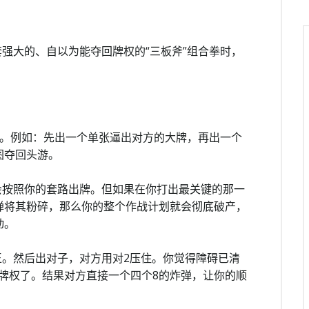
强大的、自以为能夺回牌权的“三板斧”组合拳时，
攻击。例如：先出一个单张逼出对方的大牌，再出一个
图夺回头游。
会按照你的套路出牌。但如果在你打出最关键的那一
弹将其粉碎，那么你的整个作战计划就会彻底破产，
动。
。然后出对子，对方用对2压住。你觉得障碍已清
拿牌权了。结果对方直接一个四个8的炸弹，让你的顺