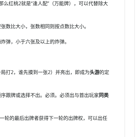
那么红桃2就是“逢人配”（万能牌），可以代替除大
按张数比大小，张数相同则按点数比大小。
通炸弹，小于六张及以上的炸弹。
局打2，谁先摸到一张2）并亮出，即成为
头游
的定
。
顺序跟牌或选择不出。必须。必须出与首出玩家
同类
这一轮的最后出牌者获得下一轮的出牌权，可以出任