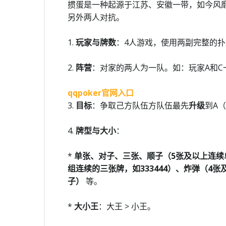
掼蛋是一种起源于江苏、安徽一带，如今风
另外两人对抗。
1.
玩家与牌数
：4人游戏，使用两副完整的扑
2.
阵营
：对家的两人为一队。如：玩家A和C
qqpoker官网入口
3.
目标
：争取己方队伍方队伍最先
升级
到A
4.
牌型与大小
：
*
单张、对子、三张、顺子（5张及以上连续
组连续的三张牌，如333444）、炸弹（4
子）
等。
*
大小王
：大王 > 小王。