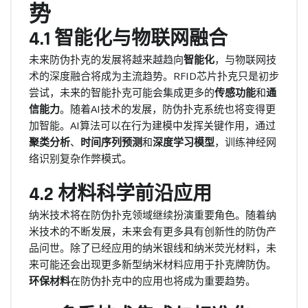
势
4.1 智能化与物联网融合
未来防伪扑克的发展将越来越趋向
智能化
，与物联网技
术的深度融合将成为主流趋势。RFID芯片扑克只是初步
尝试，未来的智能扑克可能会集成更多的
传感功能
和
通
信能力
。随着AI技术的发展，防伪扑克系统也将变得更
加智能。AI算法可以在行为建模中发挥关键作用，通过
聚类分析
、
时间序列预测
和
深度学习模型
，训练神经网
络识别复杂作弊模式。
4.2 材料科学前沿应用
纳米技术将在防伪扑克领域继续扮演重要角色。随着纳
米技术的不断发展，未来会有更多具有创新性的防伪产
品问世。除了已经应用的纳米银线和纳米荧光材料，未
来可能还会出现更多新型纳米材料应用于扑克牌防伪。
环保材料
在防伪扑克中的应用也将成为重要趋势。