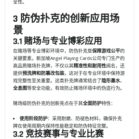
全性。
3 防伪扑克的创新应用场
景
3.1 赌场与专业博彩应用
在赌场等专业博彩环境中，防伪扑克是
保障游戏公平
的
关键要素。新加坡Angel Playing Cards公司专门生产的
高品质赌场扑克牌，不仅以其
精准性和耐用性
闻名，还
提供
预洗牌和防篡改包装
，这对于在专业环境中保持游
戏完整性至关重要。这类扑克牌通常结合了
隐形墨水
、
全息图
等安全功能，有效防止赌场环境中的伪造行为。
赌场级防伪扑克的创新亮点在于其
全面防护
特性：
使用阶段防护
：采用耐磨、防褪色材料，确保扑克
牌在使用周期内保持性能稳定和防伪特征完整。
3.2 竞技赛事与专业比赛