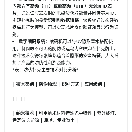
内部嵌有
高频（HF）或超高频（UHF）无源RFID芯
片
，通过读写器发射的电磁波获取能量并回传芯片ID，
实现扑克牌的
身份识别
和
数据追踪
。该系统通过构建数
据库和行为模型，可以实现芯片身份验证和异常行为识
别。
数字喷码系统
：喷码机可以与UV隐形墨水搭配使
用，将肉眼不可见的防伪或追溯内容喷印在扑克牌上。
这种技术使得每张牌都蕴含着
隐形的安全特征
，大大增
加了产品的防伪性和溯源能力。
*表：防伪扑克主要技术对比分析*
|
技术类别
|
防伪原理
|
识别方式
|
应用级别
|
|||||
|
纳米技术
| 利用纳米材料特殊光学特性 | 紫外线灯、
特定波长光源 | 赌场、专业赛事 |