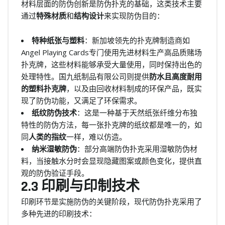
材料层面的防伪创新是防伪扑克的基础，这类技术主要
通过
特殊材质
和
结构设计
来实现防伪目的：
特种纸张与塑料
：新加坡领先的扑克牌制造商如
Angel Playing Cards专门使用先进材料生产高品质赌场
扑克牌，这些材料能够承受大量使用，同时保持出色的
处理特性。国九纸制品有限公司则提供
防水且高度耐用
的塑料扑克牌
，以及由回收材料制成的环保产品，既实
现了防伪功能，又满足了环保需求。
纸纹防伪技术
：这是一种基于天然纸张纤维分布独
特性的防伪方法，每一张扑克牌的纸纹都是唯一的，如
同
人类的指纹
一样，难以仿造。
纳米湿敏防伪
：部分高端防伪扑克采用湿敏防伪材
料，当接触水分时会显现隐藏图案或颜色变化，提供直
观的防伪验证手段。
2.3 印刷与印制技术
印刷环节是实施防伪的关键阶段，现代防伪扑克采用了
多种先进的印刷技术：