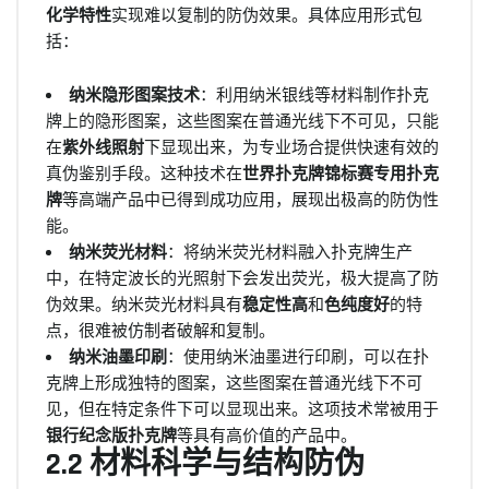
化学特性
实现难以复制的防伪效果。具体应用形式包
括：
纳米隐形图案技术
：利用纳米银线等材料制作扑克
牌上的隐形图案，这些图案在普通光线下不可见，只能
在
紫外线照射
下显现出来，为专业场合提供快速有效的
真伪鉴别手段。这种技术在
世界扑克牌锦标赛专用扑克
牌
等高端产品中已得到成功应用，展现出极高的防伪性
能。
纳米荧光材料
：将纳米荧光材料融入扑克牌生产
中，在特定波长的光照射下会发出荧光，极大提高了防
伪效果。纳米荧光材料具有
稳定性高
和
色纯度好
的特
点，很难被仿制者破解和复制。
纳米油墨印刷
：使用纳米油墨进行印刷，可以在扑
克牌上形成独特的图案，这些图案在普通光线下不可
见，但在特定条件下可以显现出来。这项技术常被用于
银行纪念版扑克牌
等具有高价值的产品中。
2.2 材料科学与结构防伪