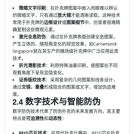
微缩文字印刷
：在扑克牌图案中嵌入肉眼难以辨认
的微缩文字，只有通过
放大镜
才能清晰读取。这种技术
常用于扑克牌的
边框设计
或
图案细节
中，仿冒者很难精
确复制这些微观元素。
激光全息防伪
：通过在扑克牌表面创建全息图案，
产生立体的、随视角变化的视觉效果，如Cartamundi
Singapore就在其生产的赌场级扑克牌中广泛应用此类
技术。
折光潜影技术
：利用特殊油墨印刷，使图案在不同
观看角度下呈现显隐变化。
证券版纹技术
：采用复杂的几何图案和线条设计，
通过
交错、重叠
形成隐含的图案或文字，增加伪造难
度。
2.4 数字技术与智能防伪
数字防伪技术代表了防伪扑克的未来发展方向，其主要
特点是
可追溯性
和
动态性
：
RFID芯片技术
：在现代扑克比赛中，RFID芯片扑克