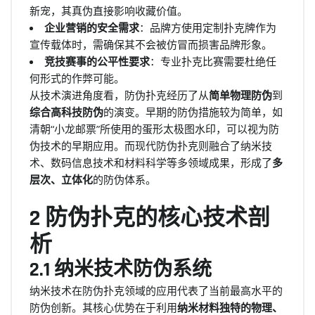
新宠，其真伪直接影响收藏价值。
企业营销的安全需求
：品牌方使用定制扑克牌作为
宣传载体时，需确保其不会被仿冒而损害品牌形象。
竞技赛事的公平性要求
：专业扑克比赛需要杜绝任
何形式的作弊可能。
从技术演进角度看，防伪扑克经历了从
简单物理防伪
到
综合高科技防伪
的演变。早期的防伪措施较为简单，如
清朝“小龙邮票”所使用的蛋形太极图水印，可以视为防
伪技术的早期应用。而现代防伪扑克则融合了纳米技
术、数码信息技术和材料科学等多领域成果，形成了
多
层次、立体化
的防伪体系。
2 防伪扑克的核心技术剖
析
2.1 纳米技术防伪系统
纳米技术在防伪扑克领域的应用代表了当前最高水平的
防伪创新。其核心优势在于利用
纳米材料独特的物理、