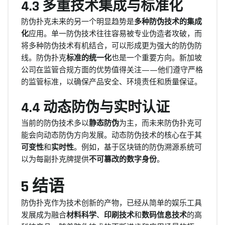
4.3 多重技术集成与标准化
防伪扑克未来的另一个明显趋势是
多种防伪技术的集成
化
应用。单一防伪技术往往容易被专业伪造者攻破，而
将多种防伪技术有机结合，可以形成更为强大的防伪防
线。防伪扑克
标准的统一化
也是一个重要方向。新加坡
公司在监管合规方面的优势值得关注——他们遵守严格
的监管标准，以确保产品安全、环境责任和质量保证。
4.4 动态防伪与实时认证
当前的防伪技术多以
静态防伪
为主，而未来防伪扑克可
能会向动态防伪方向发展。动态防伪技术的核心在于其
可变性
和
实时性
。例如，基于区块链的防伪溯源系统可
以为每副扑克牌提供
不可篡改的数字身份
。
5 结语
防伪扑克作为技术创新的产物，已经从简单的娱乐工具
发展成为融合
材料科学
、
印刷技术
和
数码信息技术
的高