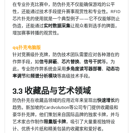
在专业扑克比赛中，防伪扑克不仅能确保游戏的公平
性，还能通过技术手段提升赛事观赏性和专业性。RFID
芯片扑克的使用就是一个典型例子——它不仅能够防止
伪造，还能通过
实时数据采集
让观众看到选手的牌面，
增加赛事转播的观赏性。
qq扑克电脑版
针对竞赛级扑克牌，防伪技术团队需要应对各种潜在的
作弊手段，如
信号屏蔽
、
芯片替换
、
信号干扰
等。为
此，专业防作弊系统会采用
多角度读写器部署
、
动态功
率调节
和
频谱分析模块
等高级技术手段。
3.3 收藏品与艺术领域
防伪扑克在收藏品领域的应用近年来呈现出
快速增长
的
趋势。新加坡的Cardvolution等公司专门提供收藏级和
豪华扑克牌，他们策划来自国际品牌的独家卡牌，并与
艺术家合作制作
限量版卡牌
，吸引了大量重视独特设
计、优质卡片纸和精美包装的收藏家和爱好者。