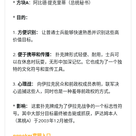
*
方块A
：阿比德·提克里蒂（总统秘书）
*
目的：
1.
方便识别：
让普通士兵能够快速熟悉并识别这些高
价值目标。
2.
便于携带和传播：
扑克牌形式轻便、耐用，士兵可
以在休息时玩耍，无形中加深记忆。它也成为了一个独
特的文化符号和宣传工具。
3.
心理战：
向伊拉克民众和前政权成员表明，联军决
心追捕这些人，同时也是一种羞辱前政权的方式。
*
影响：
这套扑克牌成为了伊拉克战争的一个标志性符
号。其中大部分目标最终被击毙或抓获，萨达姆本人
（黑桃A）于2003年12月被俘。
qqpoker官网入口