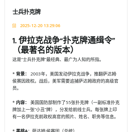
士兵扑克牌
2025-12-20 13:29:06
1. 伊拉克战争“扑克牌通缉令”
（最著名的版本）
这是“士兵扑克牌”最经典、最广为人知的所指。
*
背景：
2003年，美国发动伊拉克战争，推翻萨达姆·
侯赛因政权。战后，美军需要追捕萨达姆政府的高级官
员。
*
内容：
美国国防部制作了55张扑克牌（一副标准扑克
牌加上一张“小丑”牌），分发给前线士兵。每张牌上印
有一名伊拉克前政权高官的照片、姓名、职务等信息。
*
黑桃A
：萨达姆·侯赛因（总统）