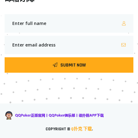
SUBMIT NOW
COPYRIGHT ©
Q扑克 下载
.