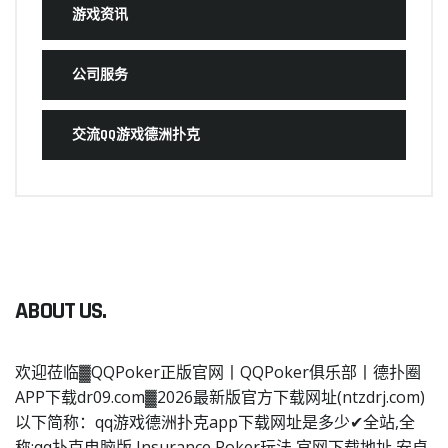
游戏资讯
公司服务
交流QQ游戏德洲扑克
ABOUT US.
欢迎莅临▓QQPoker正版官网丨QQPoker俱乐部丨德扑圈
APP下载dr09.com▓2026最新版官方下载网址(ntzdrj.com)
以下简称：qq游戏德洲扑克app下载网址是多少✔全站,全
称:qq扑克电脑版,Insurance Poker玩法,官网下载地址,安卓