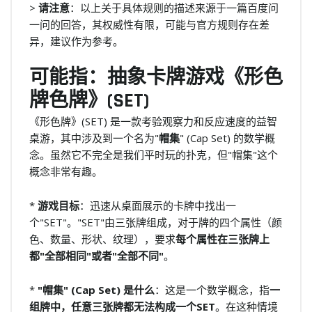
>
请注意
：以上关于具体规则的描述来源于一篇百度问
一问的回答，其权威性有限，可能与官方规则存在差
异，建议作为参考。
可能指：抽象卡牌游戏《形色
牌色牌》(SET)
《形色牌》(SET) 是一款考验观察力和反应速度的益智
桌游，其中涉及到一个名为"
帽集
" (Cap Set) 的数学概
念。虽然它不完全是我们平时玩的扑克，但"帽集"这个
概念非常有趣。
*
游戏目标
：迅速从桌面展示的卡牌中找出一
个"SET"。"SET"由三张牌组成，对于牌的四个属性（颜
色、数量、形状、纹理），要求
每个属性在三张牌上
都"全部相同"或者"全部不同"
。
*
"帽集" (Cap Set) 是什么
：这是一个数学概念，指
一
组牌中，任意三张牌都无法构成一个SET
。在这种情境