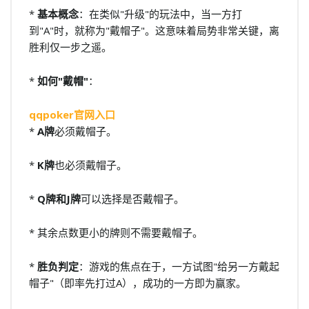
*
基本概念
：在类似"升级"的玩法中，当一方打
到"A"时，就称为"戴帽子"。这意味着局势非常关键，离
胜利仅一步之遥。
*
如何"戴帽"
：
qqpoker官网入口
*
A牌
必须戴帽子。
*
K牌
也必须戴帽子。
*
Q牌和J牌
可以选择是否戴帽子。
* 其余点数更小的牌则不需要戴帽子。
*
胜负判定
：游戏的焦点在于，一方试图"给另一方戴起
帽子"（即率先打过A），成功的一方即为赢家。