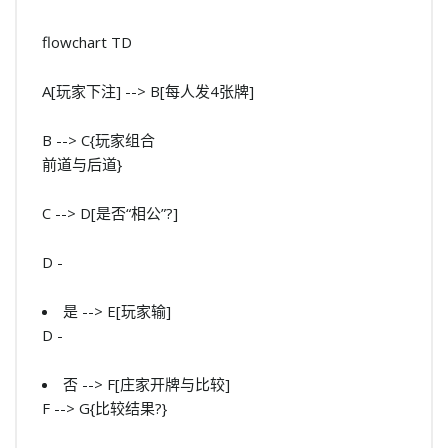
flowchart TD
A[玩家下注] --> B[每人发4张牌]
B --> C{玩家组合
前道与后道}
C --> D[是否“相公”?]
D -
是 --> E[玩家输]
D -
否 --> F[庄家开牌与比较]
F --> G{比较结果?}