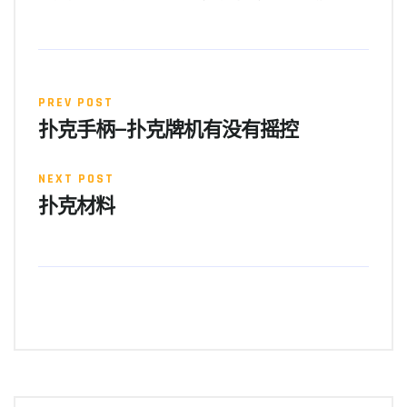
PREV POST
扑克手柄—扑克牌机有没有摇控
NEXT POST
扑克材料