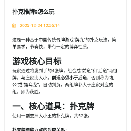
扑克推牌9怎么玩
2025-12-24 12:56:14
这是一种基于中国传统骨牌游戏“牌九”的扑克玩法，简
单易学，节奏快，带有一定的博弈性质。
游戏核心目标
玩家通过将发到手的4张牌，组合成“前道”和“后道”两组
牌，与庄家比大小。
前道必须小于后道
，否则称为“相
公”或“摆乌龙”，自动判负。两组牌都大于庄家对应的
组，即为获胜。
一、核心道具：扑克牌
使用一副去掉大小王的扑克牌，共52张。
扑克牌与牌九点的对应关系：