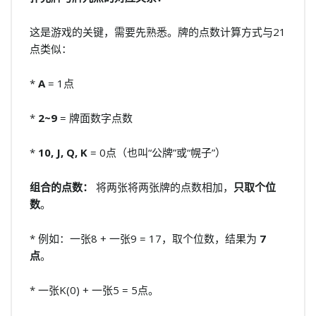
这是游戏的关键，需要先熟悉。牌的点数计算方式与21
点类似：
*
A
= 1点
*
2~9
= 牌面数字点数
*
10, J, Q, K
= 0点（也叫“公牌”或“幌子”）
组合的点数：
将两张将两张牌的点数相加，
只取个位
数
。
* 例如：一张8 + 一张9 = 17，取个位数，结果为
7
点
。
* 一张K(0) + 一张5 = 5点。