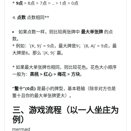
*
9点
> 8点 > 7点 > ... > 1点 > 0点
4.
点数
点数相同**
如果点数一样，则比较两张牌中
最大单张牌
的点
数。
* 例如：`(K, 9)` = 9点，最大牌是9；`(8, A)` = 9点，最
大牌是8。那么 `(K, 9)` 赢。
* 如果最大单张牌也相同，则比较花色。花色大小顺序
一般为：
黑桃 > 红心 > 梅花 > 方块
。
“鳖十”(0点)
是最小的牌型，基本稳输（除非对方也是
鳖十且你的最大单张牌更大）。
三、游戏流程（以一人坐庄为
例）
mermaid