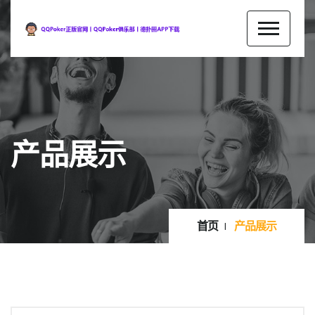
产品展示
首页
产品展示