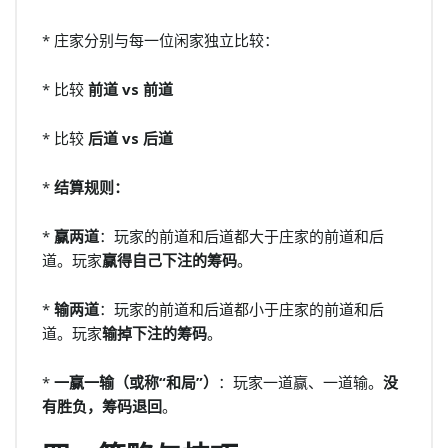
* 庄家分别与每一位闲家独立比较：
* 比较
前道 vs 前道
* 比较
后道 vs 后道
*
结算规则：
*
赢两道
：玩家的前道和后道都大于庄家的前道和后
道。玩家
赢得自己下注的筹码
。
*
输两道
：玩家的前道和后道都小于庄家的前道和后
道。玩家
输掉下注的筹码
。
*
一赢一输（或称“和局”）
：玩家一道赢、一道输。
没
有胜负，筹码退回
。