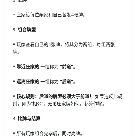
* 庄家给每位闲家和自己各发4张牌。
3.
组合牌型
* 玩家查看自己的4张牌，将其分为两组，每组两张
牌。
*
靠近庄家的
一组称为
“前道”
。
*
远离庄家的
一组称为
“后道”
。
*
核心规则：后道的牌型必须大于前道！
如果违反此规
则，即为“相公”，无论庄家牌如何，都算作输。
4.
比牌与结算
* 所有玩家组合完毕后，同时亮牌。