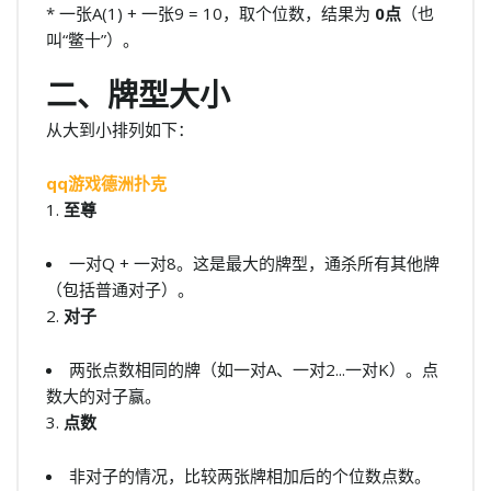
* 一张A(1) + 一张9 = 10，取个位数，结果为
0点
（也
叫“鳖十”）。
二、牌型大小
从大到小排列如下：
qq游戏德洲扑克
1.
至尊
一对Q + 一对8。这是最大的牌型，通杀所有其他牌
（包括普通对子）。
2.
对子
两张点数相同的牌（如一对A、一对2...一对K）。点
数大的对子赢。
3.
点数
非对子的情况，比较两张牌相加后的个位数点数。