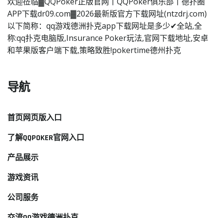
欢迎莅临▓QQPoker正版官网丨QQPoker俱乐部丨德扑圈
APP下载dr09.com▓2026最新版官方下载网址(ntzdrj.com)
以下简称：qq游戏德洲扑克app下载网址是多少✔全站,全
称:qq扑克电脑版,Insurance Poker玩法,官网下载地址,安卓
和苹果版客户端下载,策略致胜!pokertime德州扑克
导航
首页网页版入口
了解QQPOKER官网入口
产品展示
游戏资讯
公司服务
交流QQ游戏德洲扑克