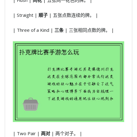
| Flush |
同花
| 五张同一花色的牌。 |
| Straight |
顺子
| 五张点数连续的牌。 |
| Three of a Kind |
三条
| 三张相同点数的牌。 |
| Two Pair |
两对
| 两个对子。 |