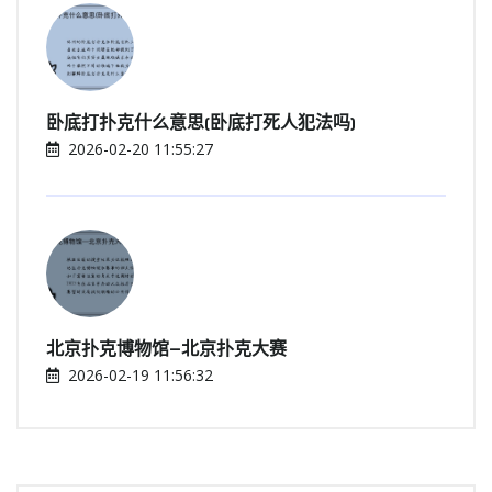
卧底打扑克什么意思(卧底打死人犯法吗)
2026-02-20 11:55:27
北京扑克博物馆—北京扑克大赛
2026-02-19 11:56:32