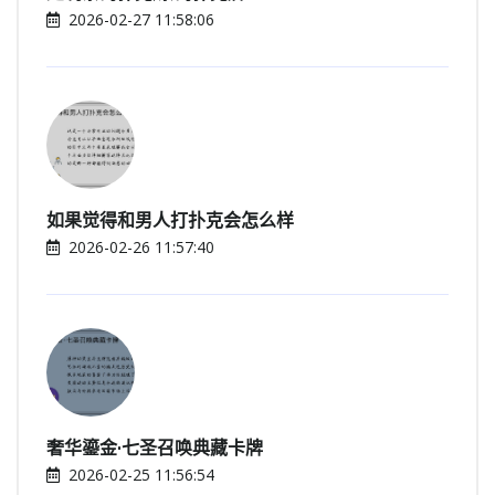
2026-02-27 11:58:06
如果觉得和男人打扑克会怎么样
2026-02-26 11:57:40
奢华鎏金·七圣召唤典藏卡牌
2026-02-25 11:56:54