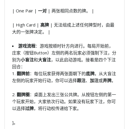
| One Pair |
一对
| 两张相同点数的牌。 |
| High Card |
高牌
| 无法组成上述任何牌型时，由最
大的一张牌决定。 |
游戏流程
：游戏按顺时针方向进行。每局开始前，
庄家（按钮Button）左侧的两名玩家必须强制下注，分
别为
小盲注
和
大盲注
，以此启动游戏。接着是四个下注
回合：
1.
翻牌前
：每位玩家获得两张面朝下的
底牌
。从大盲注
左侧的玩家开始行动，你可以选择
跟注
、
加注
或
弃牌
。
2.
翻牌圈
：桌面上发出三张公共牌。从按钮左侧的第一
个玩家开始，大家依次行动。如果没有玩家下注，你可
以选择
过牌
，将行动权传递给下家。
]。