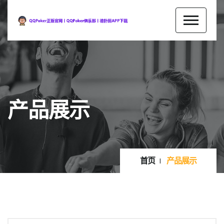
产品展示
首页
产品展示