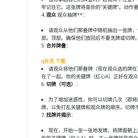
牢记住它。这张牌将是你的“关键牌”。动作
4.
观众
观众抽牌**：
请观众从他们那叠牌中随机抽出一张牌，
部。顶部。确保他们放回后不要洗牌或切牌
5.
合并牌叠
：
q扑克 下载
请观众将他们那叠牌（现在观众选的牌在
在了一起。你的关键牌（红心A）正好在观
6.
切牌（可选）
：
为了增加迷惑性，你可以切牌几次（即将
牌，以免打乱关键牌和观众牌的顺序。切牌
7.
找牌并揭示
：
现在，开始一张一张地发牌，将牌面朝上