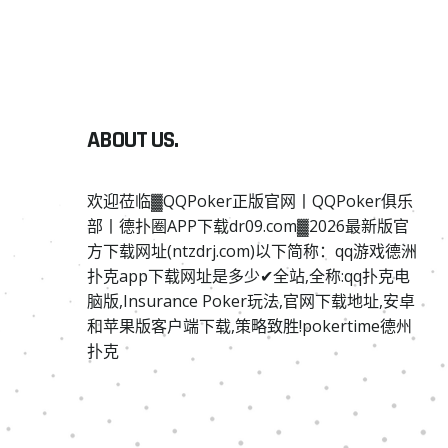
ABOUT US.
欢迎莅临▓QQPoker正版官网丨QQPoker俱乐
部丨德扑圈APP下载dr09.com▓2026最新版官
方下载网址(ntzdrj.com)以下简称：qq游戏德洲
扑克app下载网址是多少✔全站,全称:qq扑克电
脑版,Insurance Poker玩法,官网下载地址,安卓
和苹果版客户端下载,策略致胜!pokertime德州
扑克