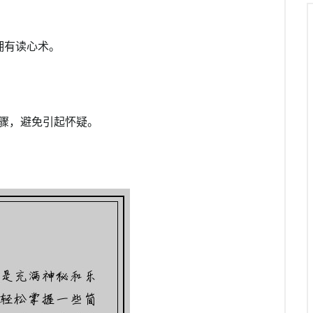
拥有读心术。
骤，避免引起怀疑。