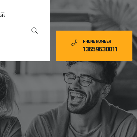
展示
PHONE NUMBER
13659630011