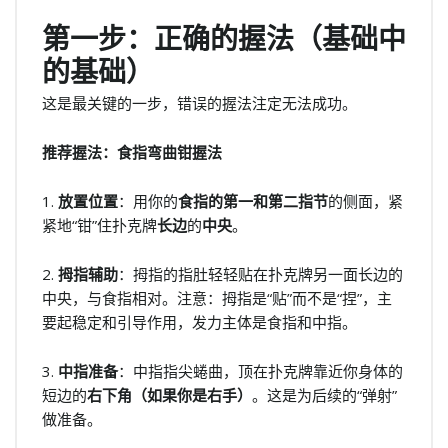
第一步：正确的握法（基础中
的基础）
这是最关键的一步，错误的握法注定无法成功。
推荐握法：食指弯曲钳握法
1.
放置位置
：用你的
食指的第一和第二指节
的侧面，紧
紧地“钳”住扑克牌
长边
的
中央
。
2.
拇指辅助
：拇指的指肚轻轻贴在扑克牌另一面长边的
中央，与食指相对。注意：拇指是“贴”而不是“捏”，主
要起稳定和引导作用，发力主体是食指和中指。
3.
中指准备
：中指指尖蜷曲，顶在扑克牌靠近你身体的
短边的
右下角（如果你是右手）
。这是为后续的“弹射”
做准备。