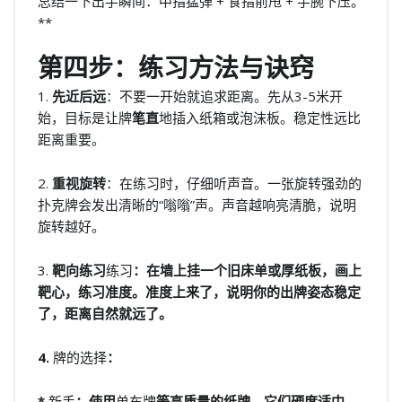
总结一下出手瞬间：中指猛弹 + 食指前甩 + 手腕下压。
**
第四步：练习方法与诀窍
1.
先近后远
：不要一开始就追求距离。先从3-5米开
始，目标是让牌
笔直
地插入纸箱或泡沫板。稳定性远比
距离重要。
2.
重视旋转
：在练习时，仔细听声音。一张旋转强劲的
扑克牌会发出清晰的“嗡嗡”声。声音越响亮清脆，说明
旋转越好。
3.
靶向练习
练习
：在墙上挂一个旧床单或厚纸板，画上
靶心，练习准度。准度上来了，说明你的出牌姿态稳定
了，距离自然就远了。
4.
牌的选择
：
*
新手
：使用
单车牌
等高质量的纸牌。它们硬度适中，