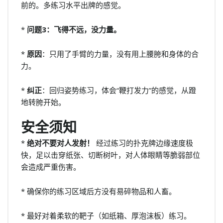
前的。多练习水平出牌的感觉。
*
问题3：飞得不远，没力量。
*
原因
：只用了手臂的力量，没有用上腰胯和身体的合
力。
*
纠正
：回归姿势练习，体会“鞭打发力”的感觉，从蹬
地转胯开始。
安全须知
*
绝对不要对人发射！
经过练习的扑克牌边缘速度极
快，足以击穿纸张、切断树叶，对人体眼睛等脆弱部位
会造成严重伤害。
* 确保你的练习区域后方没有易碎物品和人畜。
* 最好对着柔软的靶子（如纸箱、厚泡沫板）练习。