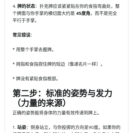
4.
牌的状态
：扑克牌应该紧紧贴在你的食指弯曲处，整
个牌面与你手掌的横切面大约是
45度角
，而不是完全
平行于手掌。
常见错误
：
* 用整个手掌去握牌。
* 拇指和食指捏住牌的短边（像递名片一样）。
* 牌没有紧贴食指根部。
第二步：标准的姿势与发力
（力量的来源）
正确的姿势能将身体的力量有效传递到牌上。
1.
站姿
：侧身站立，与你投掷的方向呈90度。如果你的