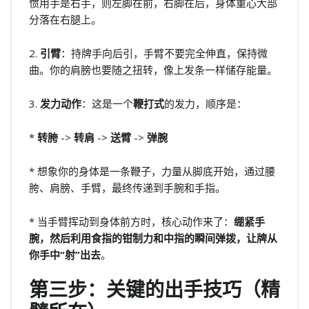
惯用手是右手，则左脚在前，右脚在后，身体重心大部
分落在右腿上。
2.
引臂
：持牌手向后引，手臂不要完全伸直，保持微
曲。你的肩膀也要随之扭转，像上发条一样储存能量。
3.
发力动作
：这是一个
鞭打式
的发力，顺序是：
*
转胯
->
转肩
->
送臂
->
弹腕
* 想象你的身体是一条鞭子，力量从脚底开始，通过腰
胯、肩膀、手臂，最终传递到手腕和手指。
* 当手臂挥动到身体前方时，核心动作来了：
绷紧手
腕，然后利用食指的钳制力和中指的瞬间弹拨，让牌从
你手中“射”出去
。
第三步：关键的出手技巧（精