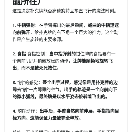
髓所在）
这是决定扑克牌能否高速旋转且笔直飞行的魔法时刻。
1.
中指弹射
：在手臂挥出的最后瞬间，
蜷曲的中指迅速
向前弹开
，给扑克牌的右下角一个巨大的推力。这个动
作是产生旋转的主要来源。
2.
食指
食指控制
：当中指弹射的
钳住牌的食指要有一
个向前“甩”并稍微放松的动作
，让牌能顺畅地旋转飞
出，而不是被死死按住。
3.
“削”的感觉
：整个出手过程，感觉像是用扑克牌的边
缘去
“削”一片薄薄的空气
。出手的轨迹是一个向前向下
的微小弧线，最终牌是以水平姿态旋转着飞出的。
4.
随挥动作
：出手后，手臂自然向前伸展，手指指向目
标方向。这能保证力量被完全释放。