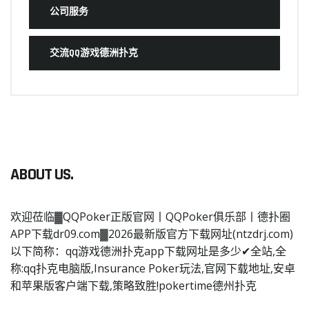
公司服务
交流QQ游戏德洲扑克
ABOUT US.
欢迎莅临▓QQPoker正版官网丨QQPoker俱乐部丨德扑圈
APP下载dr09.com▓2026最新版官方下载网址(ntzdrj.com)
以下简称：qq游戏德洲扑克app下载网址是多少✔全站,全
称:qq扑克电脑版,Insurance Poker玩法,官网下载地址,安卓
和苹果版客户端下载,策略致胜!pokertime德州扑克