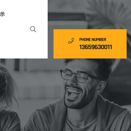
展示
PHONE NUMBER
13659630011