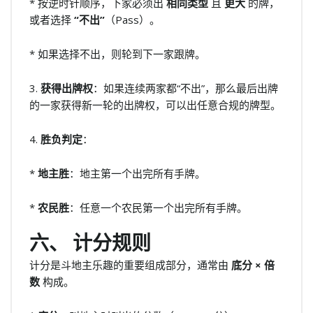
* 按逆时针顺序，下家必须出
相同类型
且
更大
的牌，
或者选择
“不出”
（Pass）。
* 如果选择不出，则轮到下一家跟牌。
3.
获得出牌权
：如果连续两家都“不出”，那么最后出牌
的一家获得新一轮的出牌权，可以出任意合规的牌型。
4.
胜负判定
：
*
地主胜
：地主第一个出完所有手牌。
*
农民胜
：任意一个农民第一个出完所有手牌。
六、 计分规则
计分是斗地主乐趣的重要组成部分，通常由
底分 × 倍
数
构成。