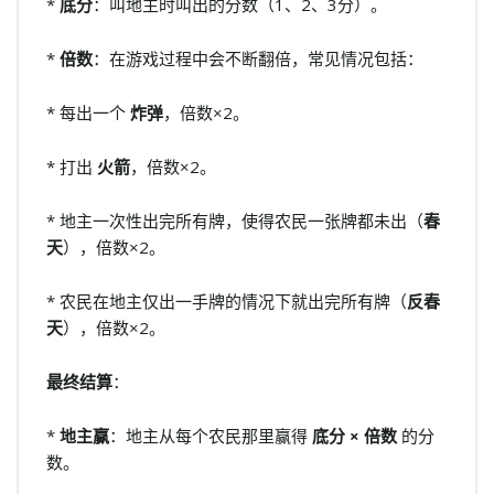
*
底分
：叫地主时叫出的分数（1、2、3分）。
*
倍数
：在游戏过程中会不断翻倍，常见情况包括：
* 每出一个
炸弹
，倍数×2。
* 打出
火箭
，倍数×2。
* 地主一次性出完所有牌，使得农民一张牌都未出（
春
天
），倍数×2。
* 农民在地主仅出一手牌的情况下就出完所有牌（
反春
天
），倍数×2。
最终结算
：
*
地主赢
：地主从每个农民那里赢得
底分 × 倍数
的分
数。