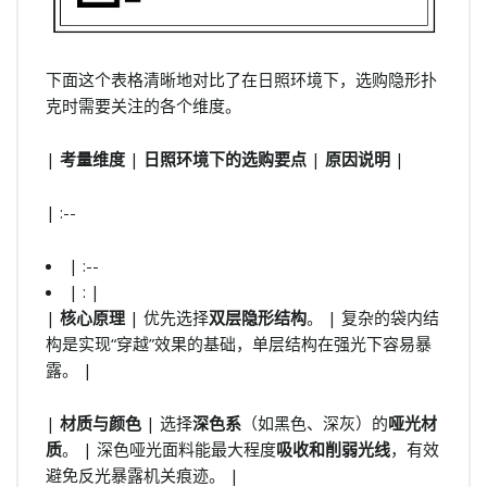
下面这个表格清晰地对比了在日照环境下，选购隐形扑
克时需要关注的各个维度。
|
考量维度
|
日照环境下的选购要点
|
原因说明
|
| :--
| :--
| : |
|
核心原理
| 优先选择
双层隐形结构
。 | 复杂的袋内结
构是实现“穿越”效果的基础，单层结构在强光下容易暴
露。 |
|
材质与颜色
| 选择
深色系
（如黑色、深灰）的
哑光材
质
。 | 深色哑光面料能最大程度
吸收和削弱光线
，有效
避免反光暴露机关痕迹。 |