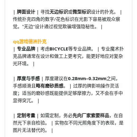
|
牌面设计
| 寻找
无边标识
或
微型标识
设计的扑克。 |
传统扑克四角的数字/花色标识在光影下容易被观众察
觉。"无边"设计通过视觉欺骗增强隐秘性。 |
qq游戏德洲扑克
|
专业品牌
| 考虑
BICYCLE
等专业品牌。 | 专业魔术扑
克品牌通常在设计和做工上更考究，能更好地应对复杂
光环境。 |
|
厚度与手感
| 厚度建议在
0.28mm–0.32mm
之间，
手感顺滑且
略有磨砂质感
。 | 过厚的牌影响操作灵活
度；适当的磨砂感既能提供足够摩擦力，又不会在手中
显得突兀。 |
|
定制考量
| 如需定制，务必
先向厂家索要样品
，在自
然光下亲自检验。 | 实物在不同光照角度下的表现，是
图片无法替代的。 |