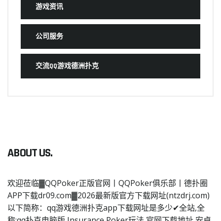
游戏资讯
公司服务
交流QQ游戏德洲扑克
ABOUT US.
欢迎莅临▓QQPoker正版官网丨QQPoker俱乐部丨德扑圈
APP下载dr09.com▓2026最新版官方下载网址(ntzdrj.com)
以下简称：qq游戏德洲扑克app下载网址是多少✔全站,全
称:qq扑克电脑版,Insurance Poker玩法,官网下载地址,安卓