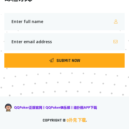
SUBMIT NOW
COPYRIGHT ©
Q扑克 下载
.