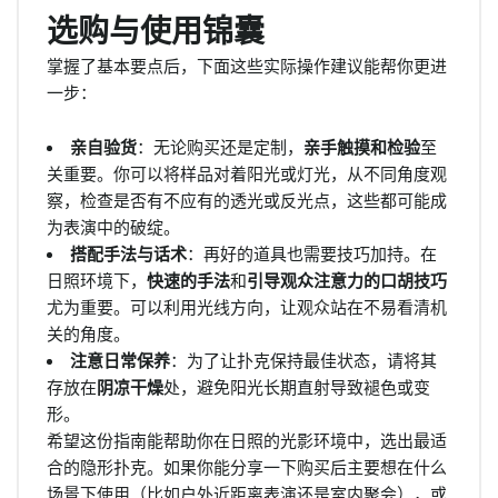
选购与使用锦囊
掌握了基本要点后，下面这些实际操作建议能帮你更进
一步：
亲自验货
：无论购买还是定制，
亲手触摸和检验
至
关重要。你可以将样品对着阳光或灯光，从不同角度观
察，检查是否有不应有的透光或反光点，这些都可能成
为表演中的破绽。
搭配手法与话术
：再好的道具也需要技巧加持。在
日照环境下，
快速的手法
和
引导观众注意力的口胡技巧
尤为重要。可以利用光线方向，让观众站在不易看清机
关的角度。
注意日常保养
：为了让扑克保持最佳状态，请将其
存放在
阴凉干燥
处，避免阳光长期直射导致褪色或变
形。
希望这份指南能帮助你在日照的光影环境中，选出最适
合的隐形扑克。如果你能分享一下购买后主要想在什么
场景下使用（比如户外近距离表演还是室内聚会），或